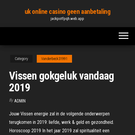
Skip
uk online casino geen aanbetaling
to
jackpotfpqh.web.app
the
content
Category
Vanderbeck31991
Vissen gokgeluk vandaag
2019
By
ADMIN
Jouw Vissen energie zal in de volgende onderwerpen
terugkomen in 2019: liefde, werk & geld en gezondheid.
Horoscoop 2019 In het jaar 2019 zal spiritualiteit een