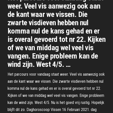
weer. Veel vis aanwezig ook aan
de kant waar we vissen. Die
zwarte visdieven hebben nul
komma nul de kans gehad en er
is overal gevoerd tot nr 22. Kijken
of we van middag wel veel vis
vangen. Enige probleem kan de
wind zijn. West 4/5. …
Het parcours voor vandaag staat weer. Veel vis aanwezig ook
aan de kant waar we vissen. Die zwarte visdieven hebben nul
komma nul de kans gehad en er is overal gevoerd tot nr 22.
Kijken of we van middag wel veel vis vangen. Enige probleem
kan de wind zijn. West 4/5. Nu is het goed vrij rustig. Hopelijk
blijft dit zo. Daghoroscoop Vissen 16 Februari 2021. dag