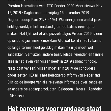
Preston Innovations wint TTC Feeder 2020 Meer nieuws Nov
15, 2019 · Daghoroscoop: vrijdag 15 november 2019.
Daghoroscoop Ram 21/3 - 19/4. Wanneer je een aantal jaren
hebt gewerkt, is het verstandig om de balans eens op te
maken. Het lijkt wel of alle puzzelstukjes Vissen: 2019 is een
opwindend jaar maar aanpakken Alle wat komt in 2019 kan je
op lange termijn heel gelukkig maken maar je moet wel
aanpakken. Verhuizen, andere baan, relatie, vrienden en familie
alles in het leven van Vissen heeft in 2019 aandacht nodig.
Niets gaat vanzelf, Vissen moet er in 2019 de schouders
onder zetten. IEX.nl is hét beleggersplatform van Nederland.
Blijf op de hoogte van alle relevante informatie over aandelen
en andere beleggingsproducten. Beleggen - Koers - Aandelen
- Discussie.
Het parcours voor vandaag staat