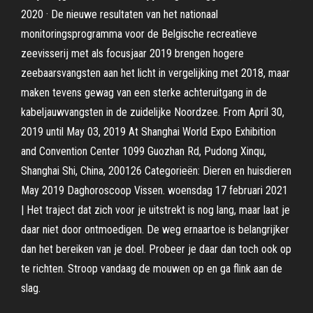
2020 · De nieuwe resultaten van het nationaal
monitoringsprogramma voor de Belgische recreatieve
zeevisserij met als focusjaar 2019 brengen hogere
zeebaarsvangsten aan het licht in vergelijking met 2018, maar
maken tevens gewag van een sterke achteruitgang in de
kabeljauwvangsten in de zuidelijke Noordzee. From April 30,
2019 until May 03, 2019 At Shanghai World Expo Exhibition
and Convention Center 1099 Guozhan Rd, Pudong Xinqu,
Shanghai Shi, China, 200126 Categorieën: Dieren en huisdieren
May 2019 Daghoroscoop Vissen. woensdag 17 februari 2021
| Het traject dat zich voor je uitstrekt is nog lang, maar laat je
daar niet door ontmoedigen. De weg ernaartoe is belangrijker
dan het bereiken van je doel. Probeer je daar dan toch ook op
te richten. Stroop vandaag de mouwen op en ga flink aan de
slag.