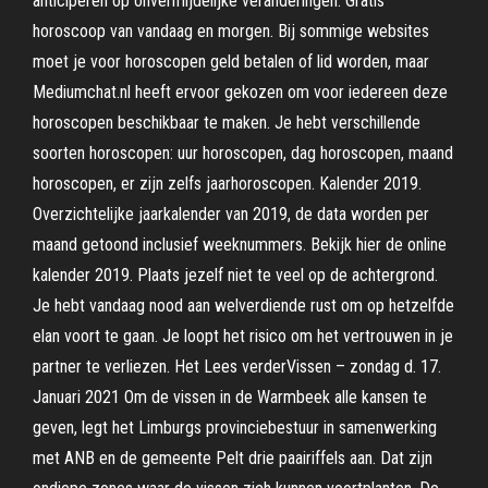
anticiperen op onvermijdelijke veranderingen. Gratis
horoscoop van vandaag en morgen. Bij sommige websites
moet je voor horoscopen geld betalen of lid worden, maar
Mediumchat.nl heeft ervoor gekozen om voor iedereen deze
horoscopen beschikbaar te maken. Je hebt verschillende
soorten horoscopen: uur horoscopen, dag horoscopen, maand
horoscopen, er zijn zelfs jaarhoroscopen. Kalender 2019.
Overzichtelijke jaarkalender van 2019, de data worden per
maand getoond inclusief weeknummers. Bekijk hier de online
kalender 2019. Plaats jezelf niet te veel op de achtergrond.
Je hebt vandaag nood aan welverdiende rust om op hetzelfde
elan voort te gaan. Je loopt het risico om het vertrouwen in je
partner te verliezen. Het Lees verderVissen – zondag d. 17.
Januari 2021 Om de vissen in de Warmbeek alle kansen te
geven, legt het Limburgs provinciebestuur in samenwerking
met ANB en de gemeente Pelt drie paairiffels aan. Dat zijn