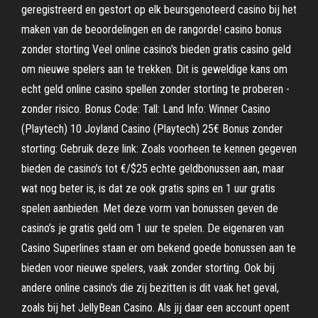
geregistreerd en gestort op elk beursgenoteerd casino bij het
maken van de beoordelingen en de rangorde! casino bonus
zonder storting Veel online casino's bieden gratis casino geld
om nieuwe spelers aan te trekken. Dit is geweldige kans om
echt geld online casino spellen zonder storting te proberen -
zonder risico. Bonus Code: Tall: Land Info: Winner Casino
(Playtech) 10 Joyland Casino (Playtech) 25€ Bonus zonder
storting: Gebruik deze link: Zoals voorheen te kennen gegeven
bieden de casino’s tot €/$25 echte geldbonussen aan, maar
wat nog beter is, is dat ze ook gratis spins en 1 uur gratis
spelen aanbieden. Met deze vorm van bonussen geven de
casino’s je gratis geld om 1 uur te spelen. De eigenaren van
Casino Superlines staan er om bekend goede bonussen aan te
bieden voor nieuwe spelers, vaak zonder storting. Ook bij
andere online casino's die zij bezitten is dit vaak het geval,
zoals bij het JellyBean Casino. Als jij daar een account opent