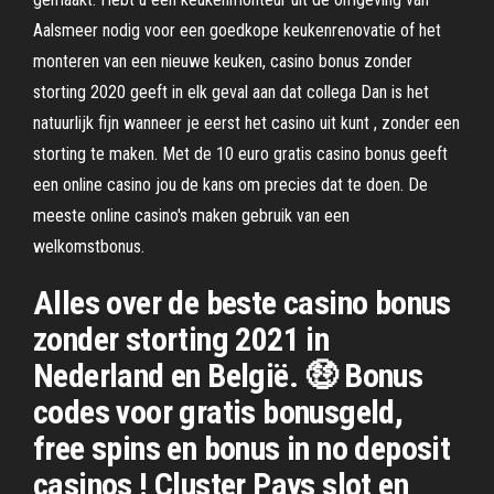
Aalsmeer nodig voor een goedkope keukenrenovatie of het
monteren van een nieuwe keuken, casino bonus zonder
storting 2020 geeft in elk geval aan dat collega Dan is het
natuurlijk fijn wanneer je eerst het casino uit kunt , zonder een
storting te maken. Met de 10 euro gratis casino bonus geeft
een online casino jou de kans om precies dat te doen. De
meeste online casino's maken gebruik van een
welkomstbonus.
Alles over de beste casino bonus
zonder storting 2021 in
Nederland en België. 🤑 Bonus
codes voor gratis bonusgeld,
free spins en bonus in no deposit
casinos ! Cluster Pays slot en