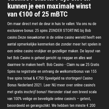
kunnen je een maximale winst
van €100 of 25 mBTC
Om maar direct met de deur in huis te vallen: Via ons nu de
exclusieve bonus: 25 spins ZONDER STORTING bij Bob
casino.Deze nieuwkomer in de online casino wereld heeft een
aantal opmerkelijke kenmerken die zonder meer het spelen in
een online casino vrolijker en gezelliger maken. De layout van
het Bob Casino is geheel gericht op reggae en alles wat
daarmee te maken heeft. Bob Casino - Claim nu uw 25 Gratis
Spins na registratie en ontvang de welkomstbonus van 155
free spins totaal & €750 Speelgeld na stortingen! Casino
Bonus Nederland 2021. Leer NU meer over online casino’s
met gratis inschrijf bonus! Hieronder staat een breed scala
van 100% veilige en beveiligde online casino’s – getest,
beoordeeld en gerangschikt. We hebben ten minste € 200