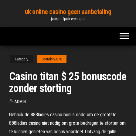
Skip
uk online casino geen aanbetaling
to
jackpotfpqh.web.app
the
content
Category
Lounds53276
Casino titan $ 25 bonuscode
zonder storting
By
ADMIN
Gebruik de 888ladies casino bonus code om de grootste
888ladies casino niet nodig om grote bedragen te storten om
te kunnen genieten van bonus voordeel. Ontvang de gulle