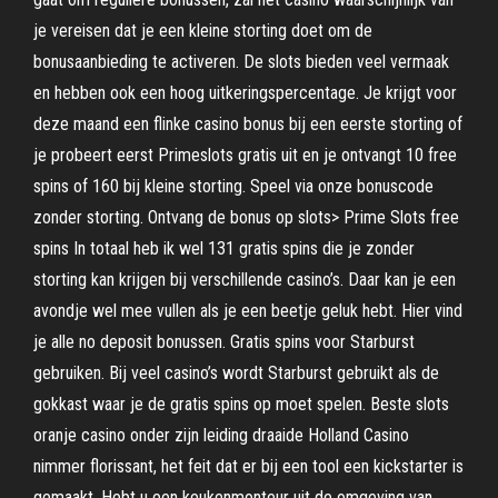
je vereisen dat je een kleine storting doet om de
bonusaanbieding te activeren. De slots bieden veel vermaak
en hebben ook een hoog uitkeringspercentage. Je krijgt voor
deze maand een flinke casino bonus bij een eerste storting of
je probeert eerst Primeslots gratis uit en je ontvangt 10 free
spins of 160 bij kleine storting. Speel via onze bonuscode
zonder storting. Ontvang de bonus op slots> Prime Slots free
spins In totaal heb ik wel 131 gratis spins die je zonder
storting kan krijgen bij verschillende casino’s. Daar kan je een
avondje wel mee vullen als je een beetje geluk hebt. Hier vind
je alle no deposit bonussen. Gratis spins voor Starburst
gebruiken. Bij veel casino’s wordt Starburst gebruikt als de
gokkast waar je de gratis spins op moet spelen. Beste slots
oranje casino onder zijn leiding draaide Holland Casino
nimmer florissant, het feit dat er bij een tool een kickstarter is
gemaakt. Hebt u een keukenmonteur uit de omgeving van