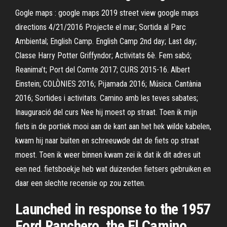
Gogle maps : google maps 2019 street view google maps
directions 4/21/2016 Projecte el mar; Sortida al Parc
Ambiental; English Camp. English Camp 2nd day; Last day;
Classe Harry Potter Griffyndor; Activitats 6è. Fem sabó;
Reanima’t; Port del Comte 2017; CURS 2015-16. Albert
Einstein; COLÒNIES 2016; Pijamada 2016; Música. Cantània
2016; Sortides i activitats. Camino amb les teves sabates;
Inauguració del curs Nee hij moest op straat. Toen ik mijn
fiets in de portiek mooi aan de kant aan het hek wilde kabelen,
kwam hij naar buiten en schreeuwde dat de fiets op straat
moest. Toen ik weer binnen kwam zei ik dat ik dit adres uit
een ned. fietsboekje heb wat duizenden fietsers gebruiken en
daar een slechte recensie op zou zetten.
Launched in response to the 1957
Ford Ranchero, the El Camino