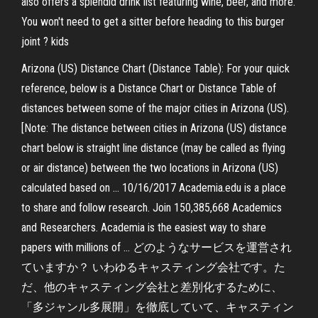
also offers a splendid drink list featuring wine, beer, and more.
You won't need to get a sitter before heading to this burger
joint ? kids
Arizona (US) Distance Chart (Distance Table): For your quick
reference, below is a Distance Chart or Distance Table of
distances between some of the major cities in Arizona (US).
[Note: The distance between cities in Arizona (US) distance
chart below is straight line distance (may be called as flying
or air distance) between the two locations in Arizona (US)
calculated based on … 10/16/2017 Academia.edu is a place
to share and follow research. Join 150,385,668 Academics
and Researchers. Academia is the easiest way to share
papers with millions of … どのようなサービスを運営され
ていますか？ いわゆるキャスティング会社です。た
だ、他のキャスティング会社と差別化するために、
「多ジャンル多展開」を徹底していて、キャスティン