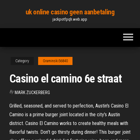
Skip
uk online casino geen aanbetaling
to
jackpotfpqh.web.app
the
content
Category
Graminski56840
Casino el camino 6e straat
By
MARK ZUCKERBERG
Grilled, seasoned, and served to perfection, Austin's Casino El
Camino is a prime burger joint located in the city's Austin
district. Casino El Camino works to create healthy meals with
flavorful twists. Don't go thirsty during dinner! This burger joint